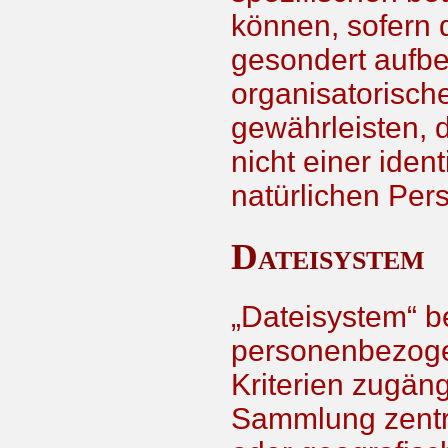
können, sofern 
gesondert aufb
organisatorisch
gewährleisten,
nicht einer ident
natürlichen Pe
Dateisystem
„Dateisystem“ b
personenbezoge
Kriterien zugän
Sammlung zentra