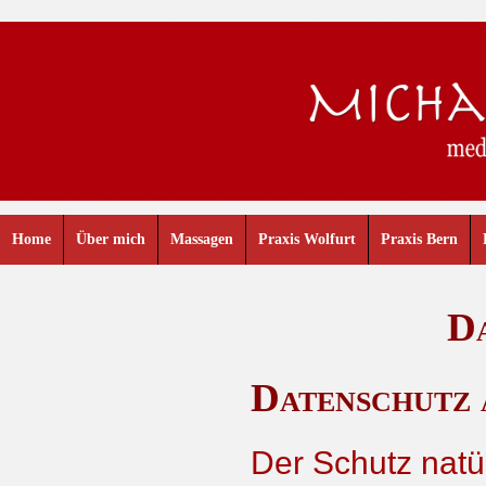
Home
Über mich
Massagen
Praxis Wolfurt
Praxis Bern
D
Datenschutz 
Der Schutz natü