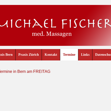
xis Bern
Praxis Zürich
Kontakt
Termine
Links
Datenschu
Termine in Bern am FREITAG